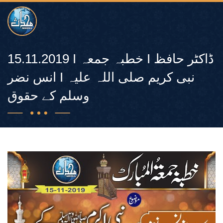
15.11.2019 I خطبہ جمعہ I ڈاکٹر حافظ
انس نضر I نبی کریم صلی اللہ علیہ
وسلم کے حقوق