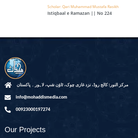
Scholar: Qari Muhammad Mustafa Rasikh
Istiqbaal e Ramazan || No 224
مرکز النور: کالج روڈ، نزد غازی چوک، ٹاؤن شپ، لاہور ۔ پاکستان
info@mohaddismedia.com
00923000197274
Our Projects