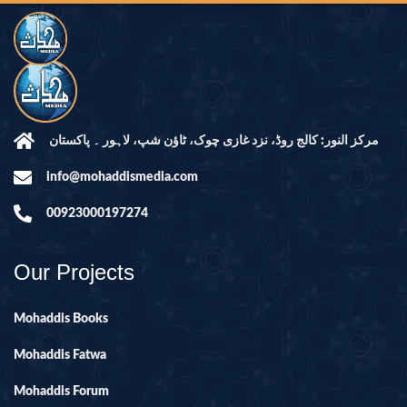
مرکز النور: کالج روڈ، نزد غازی چوک، ٹاؤن شپ، لاہور ۔ پاکستان
info@mohaddismedia.com
00923000197274
Our Projects
Mohaddis Books
Mohaddis Fatwa
Mohaddis Forum