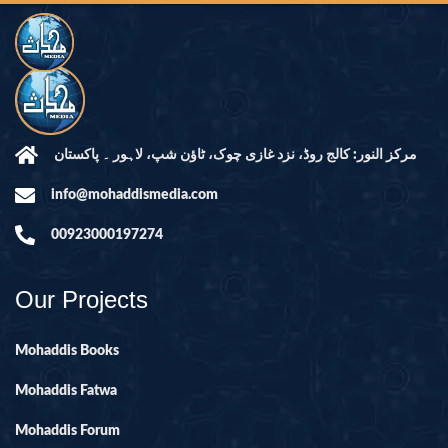
مرکز النور: کالج روڈ، نزد غازی چوک، ٹاؤن شپ، لاہور ۔ پاکستان
info@mohaddismedia.com
00923000197274
Our Projects
Mohaddis Books
Mohaddis Fatwa
Mohaddis Forum