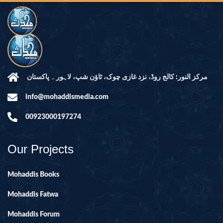
مرکز النور: کالج روڈ، نزد غازی چوک، ٹاؤن شپ، لاہور ۔ پاکستان
info@mohaddismedia.com
00923000197274
Our Projects
Mohaddis Books
Mohaddis Fatwa
Mohaddis Forum