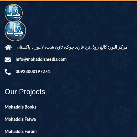
مرکز النور: کالج روڈ، نزد غازی چوک، ٹاؤن شپ، لاہور ۔ پاکستان
info@mohaddismedia.com
00923000197274
Our Projects
Mohaddis Books
Mohaddis Fatwa
Mohaddis Forum