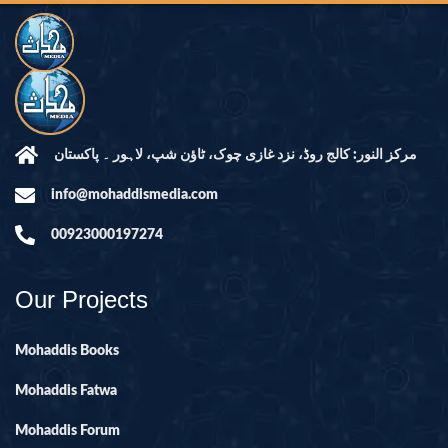
مرکز النور: کالج روڈ، نزد غازی چوک، ٹاؤن شپ، لاہور ۔ پاکستان
info@mohaddismedia.com
00923000197274
Our Projects
Mohaddis Books
Mohaddis Fatwa
Mohaddis Forum