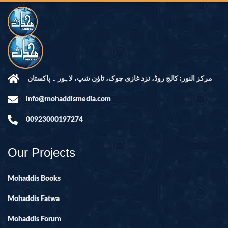
مرکز النور: کالج روڈ، نزد غازی چوک، ٹاؤن شپ، لاہور ۔ پاکستان
info@mohaddismedia.com
00923000197274
Our Projects
Mohaddis Books
Mohaddis Fatwa
Mohaddis Forum