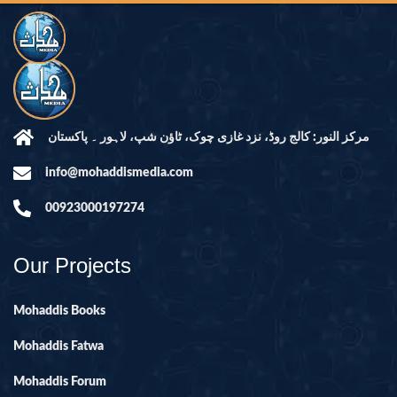
مرکز النور: کالج روڈ، نزد غازی چوک، ٹاؤن شپ، لاہور ۔ پاکستان
info@mohaddismedia.com
00923000197274
Our Projects
Mohaddis Books
Mohaddis Fatwa
Mohaddis Forum