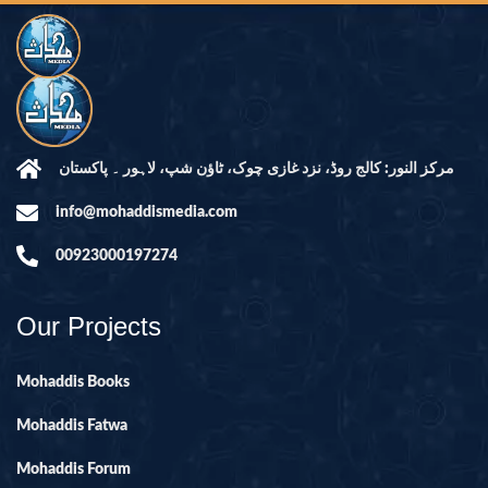
مرکز النور: کالج روڈ، نزد غازی چوک، ٹاؤن شپ، لاہور ۔ پاکستان
info@mohaddismedia.com
00923000197274
Our Projects
Mohaddis Books
Mohaddis Fatwa
Mohaddis Forum