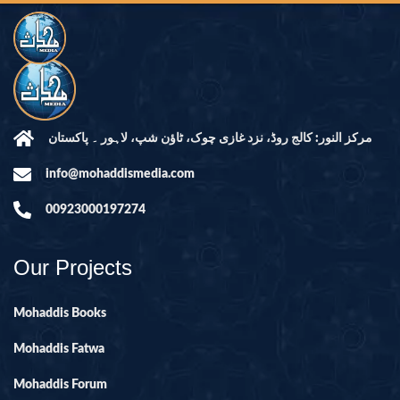
مرکز النور: کالج روڈ، نزد غازی چوک، ٹاؤن شپ، لاہور ۔ پاکستان
info@mohaddismedia.com
00923000197274
Our Projects
Mohaddis Books
Mohaddis Fatwa
Mohaddis Forum