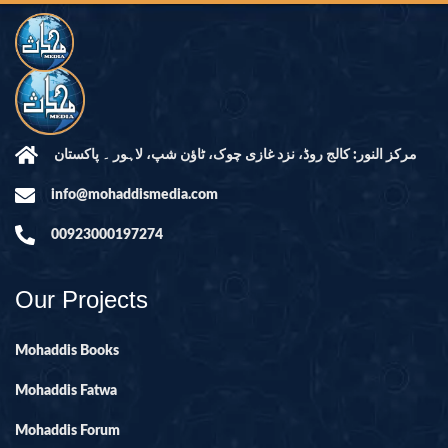
مرکز النور: کالج روڈ، نزد غازی چوک، ٹاؤن شپ، لاہور ۔ پاکستان
info@mohaddismedia.com
00923000197274
Our Projects
Mohaddis Books
Mohaddis Fatwa
Mohaddis Forum