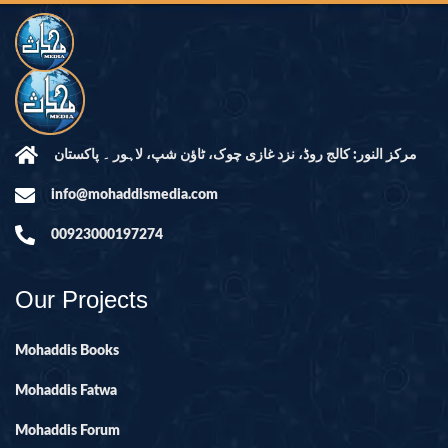
مرکز النور: کالج روڈ، نزد غازی چوک، ٹاؤن شپ، لاہور ۔ پاکستان
info@mohaddismedia.com
00923000197274
Our Projects
Mohaddis Books
Mohaddis Fatwa
Mohaddis Forum