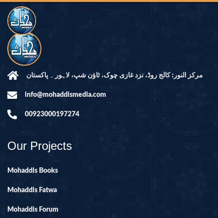
مرکز النور: کالج روڈ، نزد غازی چوک، ٹاؤن شپ، لاہور ۔ پاکستان
info@mohaddismedia.com
00923000197274
Our Projects
Mohaddis Books
Mohaddis Fatwa
Mohaddis Forum