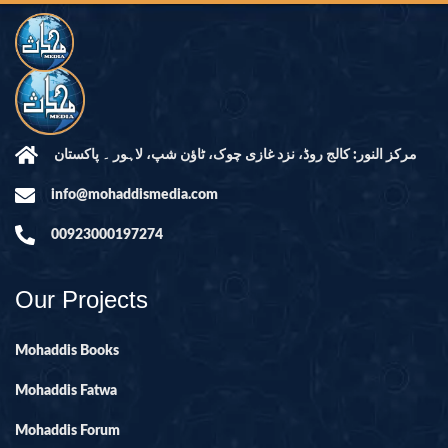
مرکز النور: کالج روڈ، نزد غازی چوک، ٹاؤن شپ، لاہور ۔ پاکستان
info@mohaddismedia.com
00923000197274
Our Projects
Mohaddis Books
Mohaddis Fatwa
Mohaddis Forum