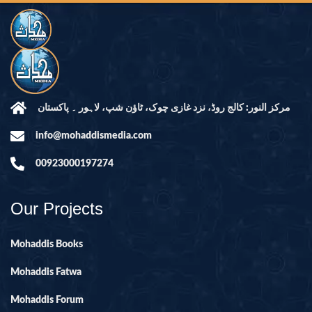
مرکز النور: کالج روڈ، نزد غازی چوک، ٹاؤن شپ، لاہور ۔ پاکستان
info@mohaddismedia.com
00923000197274
Our Projects
Mohaddis Books
Mohaddis Fatwa
Mohaddis Forum