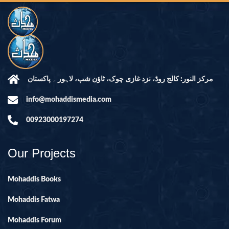
مرکز النور: کالج روڈ، نزد غازی چوک، ٹاؤن شپ، لاہور ۔ پاکستان
info@mohaddismedia.com
00923000197274
Our Projects
Mohaddis Books
Mohaddis Fatwa
Mohaddis Forum