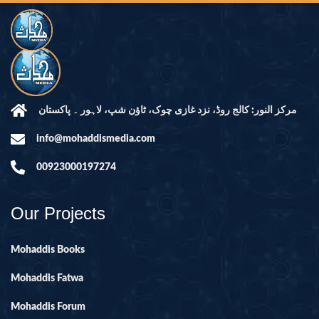
مرکز النور: کالج روڈ، نزد غازی چوک، ٹاؤن شپ، لاہور ۔ پاکستان
info@mohaddismedia.com
00923000197274
Our Projects
Mohaddis Books
Mohaddis Fatwa
Mohaddis Forum