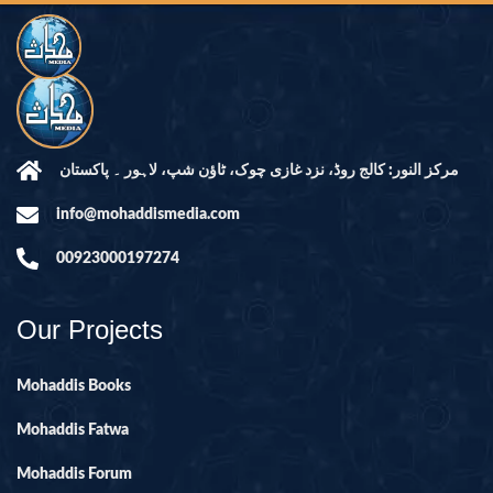
مرکز النور: کالج روڈ، نزد غازی چوک، ٹاؤن شپ، لاہور ۔ پاکستان
info@mohaddismedia.com
00923000197274
Our Projects
Mohaddis Books
Mohaddis Fatwa
Mohaddis Forum