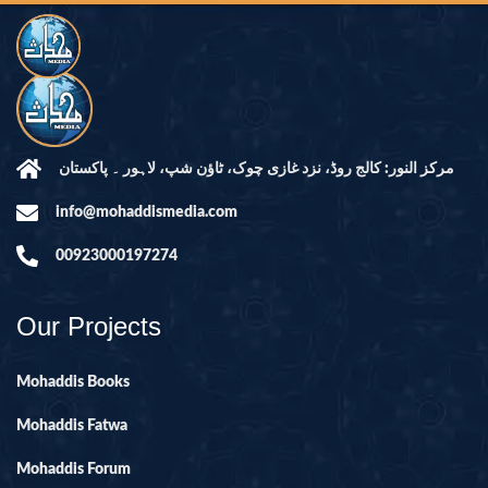
مرکز النور: کالج روڈ، نزد غازی چوک، ٹاؤن شپ، لاہور ۔ پاکستان
info@mohaddismedia.com
00923000197274
Our Projects
Mohaddis Books
Mohaddis Fatwa
Mohaddis Forum