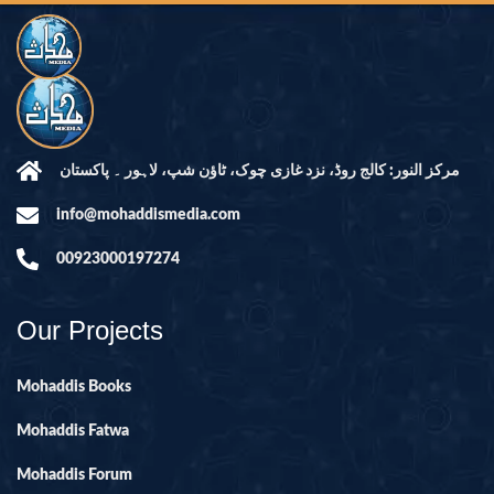
مرکز النور: کالج روڈ، نزد غازی چوک، ٹاؤن شپ، لاہور ۔ پاکستان
info@mohaddismedia.com
00923000197274
Our Projects
Mohaddis Books
Mohaddis Fatwa
Mohaddis Forum