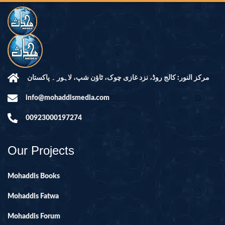
مرکز النور: کالج روڈ، نزد غازی چوک، ٹاؤن شپ، لاہور ۔ پاکستان
info@mohaddismedia.com
00923000197274
Our Projects
Mohaddis Books
Mohaddis Fatwa
Mohaddis Forum