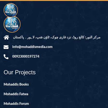
مرکز النور: کالج روڈ، نزد غازی چوک، ٹاؤن شپ، لاہور ۔ پاکستان
info@mohaddismedia.com
00923000197274
Our Projects
Mohaddis Books
Mohaddis Fatwa
Mohaddis Forum