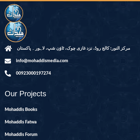
مرکز النور: کالج روڈ، نزد غازی چوک، ٹاؤن شپ، لاہور ۔ پاکستان
info@mohaddismedia.com
00923000197274
Our Projects
Mohaddis Books
Mohaddis Fatwa
Mohaddis Forum