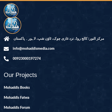
مرکز النور: کالج روڈ، نزد غازی چوک، ٹاؤن شپ، لاہور ۔ پاکستان
info@mohaddismedia.com
00923000197274
Our Projects
Mohaddis Books
Mohaddis Fatwa
Mohaddis Forum