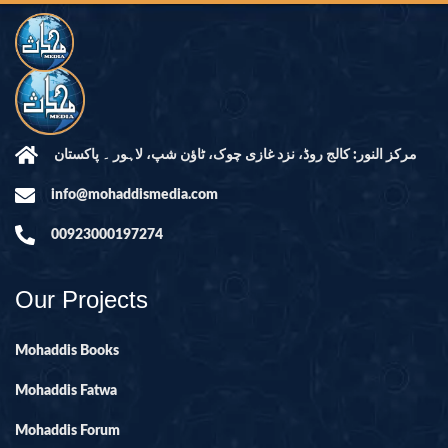
مرکز النور: کالج روڈ، نزد غازی چوک، ٹاؤن شپ، لاہور ۔ پاکستان
info@mohaddismedia.com
00923000197274
Our Projects
Mohaddis Books
Mohaddis Fatwa
Mohaddis Forum