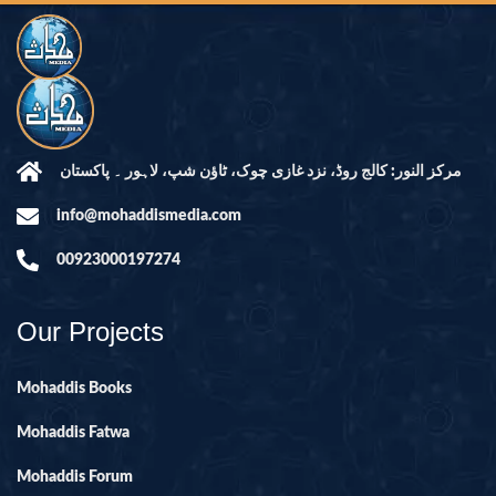
مرکز النور: کالج روڈ، نزد غازی چوک، ٹاؤن شپ، لاہور ۔ پاکستان
info@mohaddismedia.com
00923000197274
Our Projects
Mohaddis Books
Mohaddis Fatwa
Mohaddis Forum