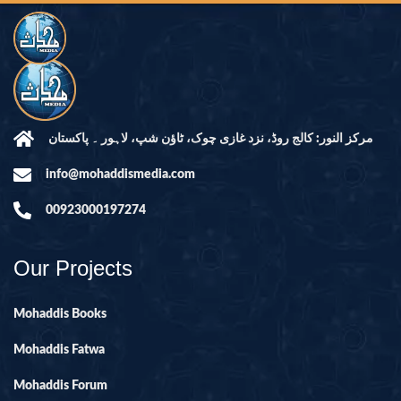
مرکز النور: کالج روڈ، نزد غازی چوک، ٹاؤن شپ، لاہور ۔ پاکستان
info@mohaddismedia.com
00923000197274
Our Projects
Mohaddis Books
Mohaddis Fatwa
Mohaddis Forum