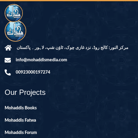
مرکز النور: کالج روڈ، نزد غازی چوک، ٹاؤن شپ، لاہور ۔ پاکستان
info@mohaddismedia.com
00923000197274
Our Projects
Mohaddis Books
Mohaddis Fatwa
Mohaddis Forum