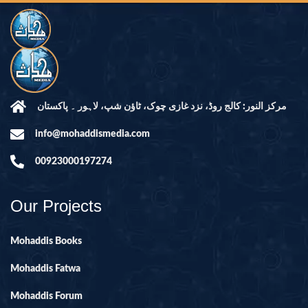
مرکز النور: کالج روڈ، نزد غازی چوک، ٹاؤن شپ، لاہور ۔ پاکستان
info@mohaddismedia.com
00923000197274
Our Projects
Mohaddis Books
Mohaddis Fatwa
Mohaddis Forum