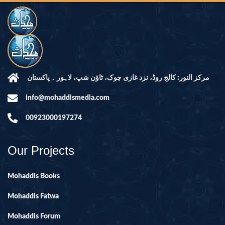
مرکز النور: کالج روڈ، نزد غازی چوک، ٹاؤن شپ، لاہور ۔ پاکستان
info@mohaddismedia.com
00923000197274
Our Projects
Mohaddis Books
Mohaddis Fatwa
Mohaddis Forum