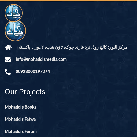
مرکز النور: کالج روڈ، نزد غازی چوک، ٹاؤن شپ، لاہور ۔ پاکستان
info@mohaddismedia.com
00923000197274
Our Projects
Mohaddis Books
Mohaddis Fatwa
Mohaddis Forum