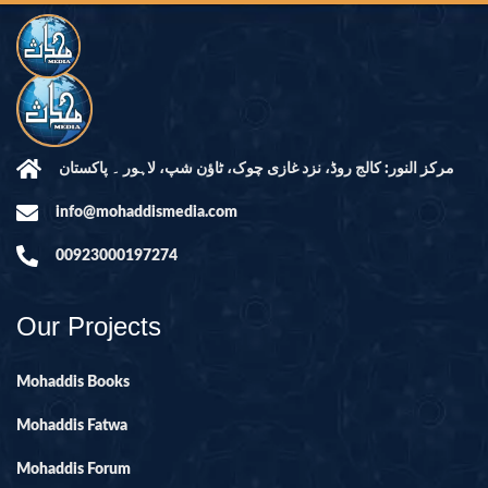
مرکز النور: کالج روڈ، نزد غازی چوک، ٹاؤن شپ، لاہور ۔ پاکستان
info@mohaddismedia.com
00923000197274
Our Projects
Mohaddis Books
Mohaddis Fatwa
Mohaddis Forum