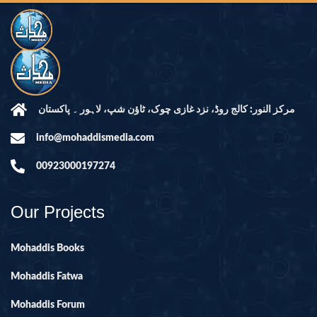
مرکز النور: کالج روڈ، نزد غازی چوک، ٹاؤن شپ، لاہور ۔ پاکستان
info@mohaddismedia.com
00923000197274
Our Projects
Mohaddis Books
Mohaddis Fatwa
Mohaddis Forum