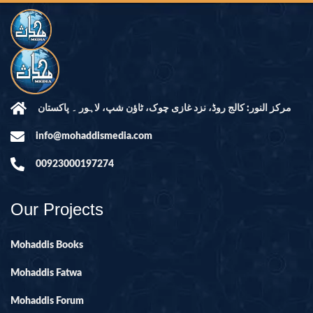
مرکز النور: کالج روڈ، نزد غازی چوک، ٹاؤن شپ، لاہور ۔ پاکستان
info@mohaddismedia.com
00923000197274
Our Projects
Mohaddis Books
Mohaddis Fatwa
Mohaddis Forum