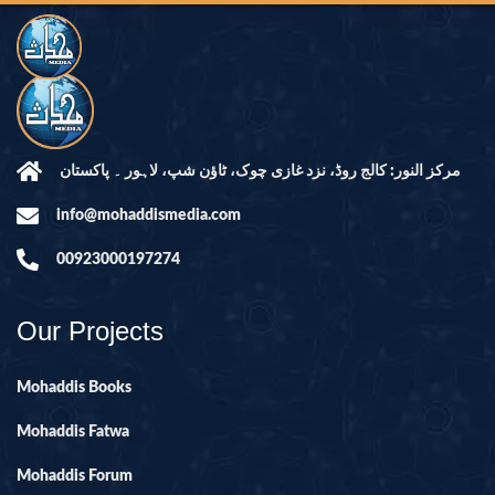
مرکز النور: کالج روڈ، نزد غازی چوک، ٹاؤن شپ، لاہور ۔ پاکستان
info@mohaddismedia.com
00923000197274
Our Projects
Mohaddis Books
Mohaddis Fatwa
Mohaddis Forum