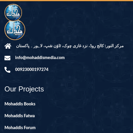
مرکز النور: کالج روڈ، نزد غازی چوک، ٹاؤن شپ، لاہور ۔ پاکستان
info@mohaddismedia.com
00923000197274
Our Projects
Mohaddis Books
Mohaddis Fatwa
Mohaddis Forum