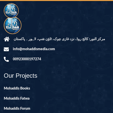
مرکز النور: کالج روڈ، نزد غازی چوک، ٹاؤن شپ، لاہور ۔ پاکستان
info@mohaddismedia.com
00923000197274
Our Projects
Mohaddis Books
Mohaddis Fatwa
Mohaddis Forum