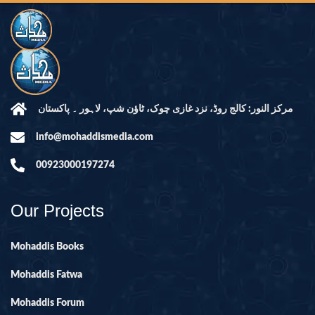
مرکز النور: کالج روڈ، نزد غازی چوک، ٹاؤن شپ، لاہور ۔ پاکستان
info@mohaddismedia.com
00923000197274
Our Projects
Mohaddis Books
Mohaddis Fatwa
Mohaddis Forum