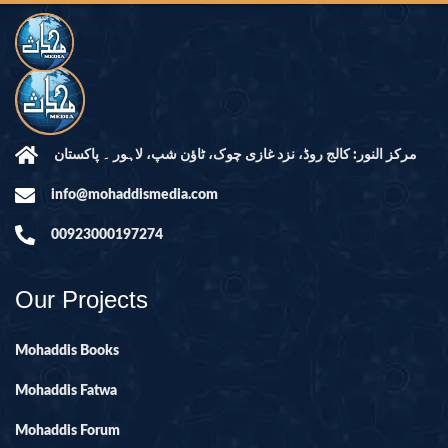
مرکز النور: کالج روڈ، نزد غازی چوک، ٹاؤن شپ، لاہور ۔ پاکستان
info@mohaddismedia.com
00923000197274
Our Projects
Mohaddis Books
Mohaddis Fatwa
Mohaddis Forum