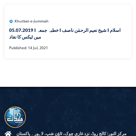
Khutbat-e-Jummah
05.07.2019 I خطبہ جمعہ I شیخ نعیم الرحمٰن ناصف I اسلام
میں ٹیکس کا نفاد
Published: 14 Jul, 2021
مرکز النور: کالج روڈ، نزد غازی چوک، ٹاؤن شپ، لاہور ۔ پاکستان