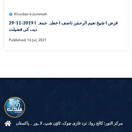
Khutbat-e-Jummah
29-11-2019 I خطبہ جمعہ I شیخ نعیم الرحمٰن ناصف I قرض
دینے کی فضیلت
Published: 14 Jul, 2021
مرکز النور: کالج روڈ، نزد غازی چوک، ٹاؤن شپ، لاہور ۔ پاکستان