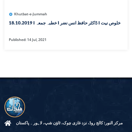
Khutbat-e-Jummah
18.10.2019 I خطبہ جمعہ I ڈاکٹر حافظ انس نضر I خلوص نیت
Published: 14 Jul, 2021
مرکز النور: کالج روڈ، نزد غازی چوک، ٹاؤن شپ، لاہور ۔ پاکستان