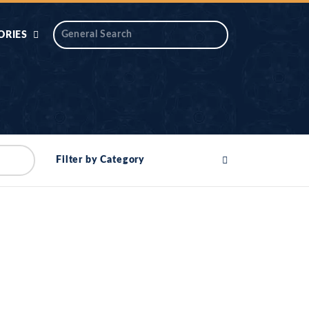
ORIES
 AIK
ANTIDOTE SERIES
DAROS MASJID
SERIES
ALNOOR
Filter by Category
YA
DILON KI CHABIAN
OOL-UL-
DR TAHIR ISLAM
ASKARI
HAMARY ADHORY
ZIRA
WADY