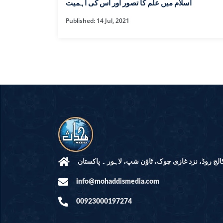
HAMD O NA
اسلام میں علم کا تصور اور اس کی اہمیت
Published: 14 Jul, 2021
INTERPRETA
DREAMS
KIDS SERIES
QUESTIONS 
ANSWERS
SAHEEH BUK
BOOK OF HA
مرکز النور: کالج روڈ، نزد غازی چوک، ٹاؤن شپ، لاہ
info@mohaddismedia.com
TAKBERAAT
00923000197274