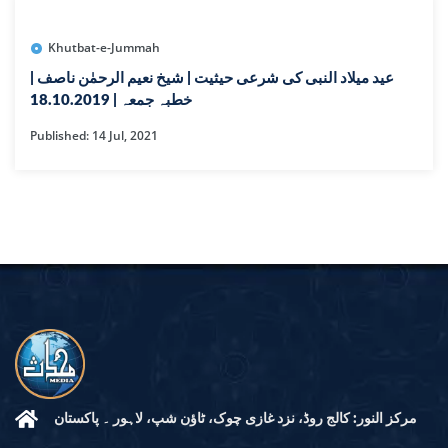
Khutbat-e-Jummah
عید میلاد النبی کی شرعی حیثیت | شیخ نعیم الرحمٰن ناصف |
خطبہ جمعہ | 18.10.2019
Published: 14 Jul, 2021
مرکز النور: کالج روڈ، نزد غازی چوک، ٹاؤن شپ، لاہور ۔ پاکستان