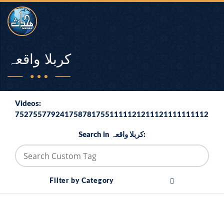
کربلا واقعہ
Videos:
7527557792417587817551111121211121111111112
Search in کربلا واقعہ:
Filter by Category