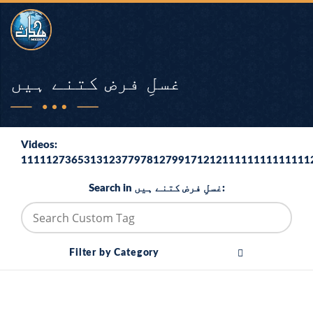
غسلِ فرض کتنے ہیں
Videos:
1111127365313123779781279917121211111111111111
Search in غسلِ فرض کتنے ہیں:
Filter by Category