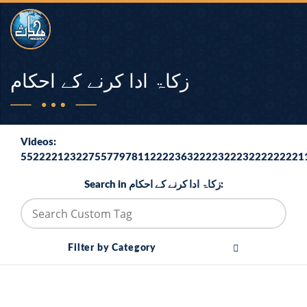
زکاۃ ادا کرنے کے احکام
Videos:
5522221232275577978112222363222232223222222221
Search in زکاۃ ادا کرنے کے احکام:
Filter by Category