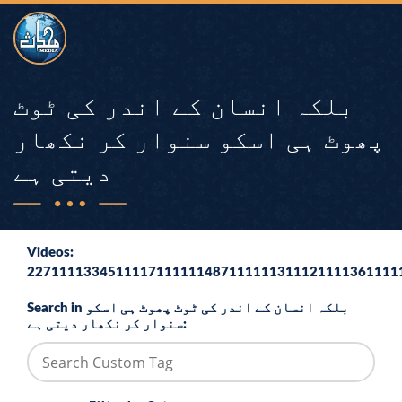
بلکہ انسان کے اندر کی ٹوٹ
پھوٹ ہی اسکو سنوار کر نکھار
دیتی ہے
Videos:
2271111334511117111111487111111311121111361111
Search in بلکہ انسان کے اندر کی ٹوٹ پھوٹ ہی اسکو
سنوار کر نکھار دیتی ہے: