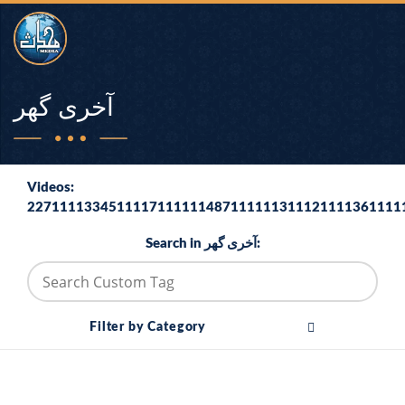
آخری گھر
Videos:
2271111334511117111111487111111311121111361111
Search in آخری گھر:
Filter by Category